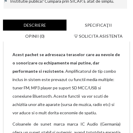
⚑
Institutie publica? Cumpara prin SICAP. E atat de simplu.
DESCRIERE
SPECIFICAŢII
OPINII (0)
💡 SOLICITA ASISTENTA
Acest pachet se adreseaza teraselor care au nevoie de
o sonorizare cu echipamente mai putine, dar
performante si rezistente
. Amplificatorul de tip combo
inclus in sistem este prevazut cu functii media multiple:
tuner FM, MP3 player pe suport SD MCC/USB si
conexiune Bluetooth. Aceste functii
va vor scuti de
achizitia unor alte aparate (sursa de muzica, radio etc) si
vor aduce si o mult dorita economie de spatiu.
Coloanele de sunet marca marca IC Audio (Germania)
ofera un sunet stabil si puternic, avand tototdata garantia