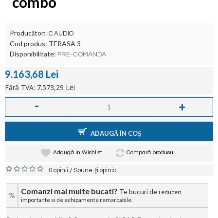
combo
Producător:
IC AUDIO
Cod produs:
TERASA 3
Disponibilitate:
PRE-COMANDA
9.163,68 Lei
Fără TVA: 7.573,29 Lei
-
+
ADAUGĂ ÎN COŞ
Adaugă in Wishlist
Compară produsul
/
0 opinii
Spune-ţi opinia
Comanzi mai multe bucati?
Te bucuri de r
educeri
%
importante si de echipamente remarcabile.