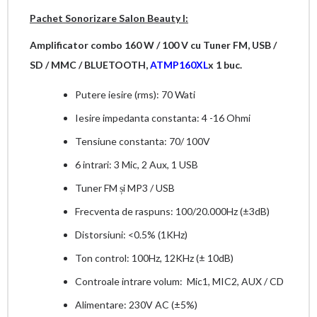
Pachet Sonorizare Salon Beauty I:
Amplificator combo 160 W / 100 V cu Tuner FM, USB /
SD / MMC / BLUETOOTH
,
ATMP160XL
x 1 buc.
Putere iesire (rms): 70 Wati
Iesire impedanta constanta: 4 -16 Ohmi
Tensiune constanta: 70/ 100V
6 intrari: 3 Mic, 2 Aux, 1 USB
Tuner FM și MP3 / USB
Frecventa de raspuns: 100/20.000Hz (±3dB)
Distorsiuni: <0.5% (1KHz)
Ton control: 100Hz, 12KHz (± 10dB)
Controale intrare volum: Mic1, MIC2, AUX / CD
Alimentare: 230V AC (±5%)