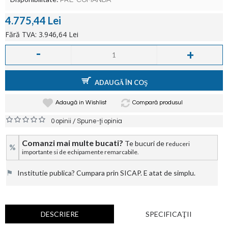
PRE-COMANDA
4.775,44 Lei
Fără TVA: 3.946,64 Lei
-
+
ADAUGĂ ÎN COŞ
Adaugă in Wishlist
Compară produsul
/
0 opinii
Spune-ţi opinia
Comanzi mai multe bucati?
Te bucuri de r
educeri
%
importante si de echipamente remarcabile.
⚑
Institutie publica? Cumpara prin SICAP. E atat de simplu.
DESCRIERE
SPECIFICAŢII