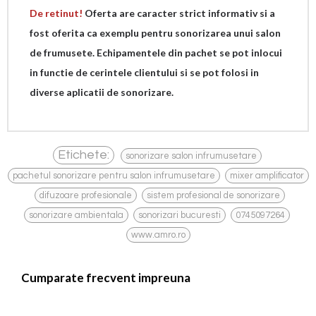
De retinut!
Oferta are caracter strict informativ si a
fost oferita ca exemplu pentru sonorizarea unui salon
de frumusete. Echipamentele din pachet se pot inlocui
in functie de cerintele clientului si se pot folosi in
diverse aplicatii de sonorizare.
,
Etichete:
sonorizare salon infrumusetare
,
pachetul sonorizare pentru salon infrumusetare
mixer amplificator
,
,
,
difuzoare profesionale
sistem profesional de sonorizare
,
,
,
sonorizare ambientala
sonorizari bucuresti
0745097264
www.amro.ro
Cumparate frecvent impreuna