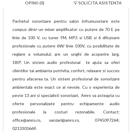
OPINII (0)
💡 SOLICITA ASISTENTA
Pachetul sonorizare pentru salon infrumusetare este
compus dintr-un mixer amplificator cu putere de 70 E pe
linie de 100 V, cu tuner FM, MP3 si USB si 6 difuzoare
profesionale cu putere 6W/ linie 100V, cu posibilitate de
reglare a volumului; are un unghi de acoperire larg,
180°.
Un sistem audio profesional te ajuta sa oferi
clientilor tai ambianta potrivita, confort, relaxare si succes
pentru afacerea ta. Un sistem profesional de sonorizare
ambientala este exact ce ai nevoie.
Cu o experienta de
peste 13 ani si specialisti sonorizari, Amro va asteapta cu
oferte personalizate pentru echipamente audio
profesionale la costuri rezonabile. Contact:
office@amro.ro, vanzari@amro.ro, 0745097264;
0213303669.