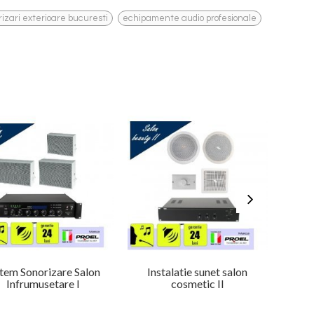
,
,
rizari exterioare bucuresti
echipamente audio profesionale
stem Sonorizare Salon
Instalatie sunet salon
Siste
Infrumusetare I
cosmetic II