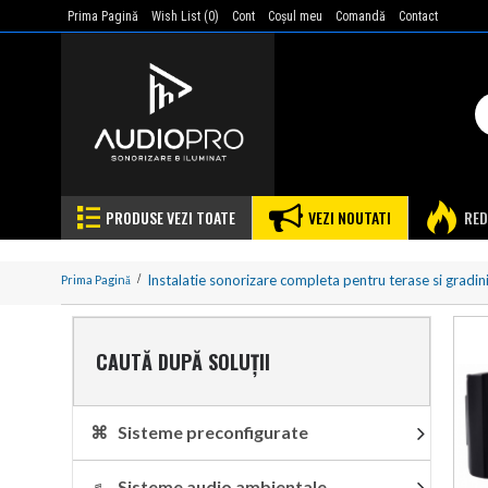
Prima Pagină
Wish List (
0
)
Cont
Coşul meu
Comandă
Contact
PRODUSE VEZI TOATE
VEZI NOUTATI
RED
Instalatie sonorizare completa pentru terase si gradin
Prima Pagină
CAUTĂ DUPĂ SOLUȚII
⌘ Sisteme preconfigurate
♬ Sisteme audio ambientale