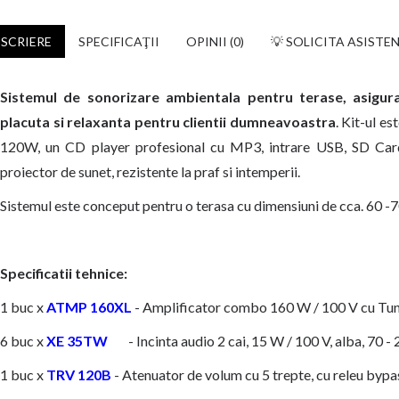
SCRIERE
SPECIFICAŢII
OPINII (0)
💡 SOLICITA ASISTE
Sistemul de sonorizare ambientala pentru terase, asigur
placuta si relaxanta pentru clientii dumneavoastra
. Kit-ul e
120W, un CD player profesional cu MP3, intrare USB, SD Card
proiector de sunet, rezistente la praf si intemperii.
Sistemul este conceput pentru o terasa cu dimensiuni de cca. 60 -
Specificatii tehnice:
1 buc x
ATMP 160XL
- Amplificator combo 160 W / 100 V cu 
6 buc x
XE 35TW
- Incinta audio 2 cai, 15 W / 100 V, alba, 70 
1 buc x
TRV 120B
- Atenuator de volum cu 5 trepte, cu releu byp