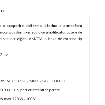
NTA
a o acoperire uniforma, oferind o atmosfera
ste compus din mixer audio cu amplificator putere de
 si tuner digital AM/FM, 4 boxe de exterior tip
70 mp.
Tuner FM, USB / SD / MMC / BLUETOOTH
- 20.000 Hz, suport orientabil de perete
ass, max. 120 W / 100 V