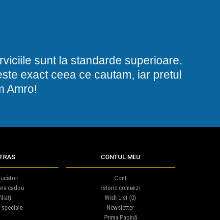
viciile sunt la standarde superioare.
i este exact ceea ce cautam, iar pretul
am Amro!
TRAS
CONTUL MEU
ucători
Cont
ere cadou
Istoric comenzi
iliaţi
Wish List (
0
)
 speciale
Newsletter
Prima Pagină