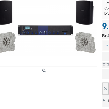
Pr
Co
Dis
9
Fără
-
%
⚑
In