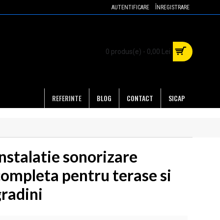
AUTENTIFICARE
ÎNREGISTRARE
0 produs(e) - 0,00 Lei
REFERINTE
BLOG
CONTACT
SICAP
nstalatie sonorizare
completa pentru terase si
gradini