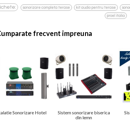
,
,
ichete:
sonorizare completa terase
kit audio pentru terase
sono
proel italia
Cumparate frecvent impreuna
talatie Sonorizare Hotel
Sistem sonorizare biserica
Si
din lemn