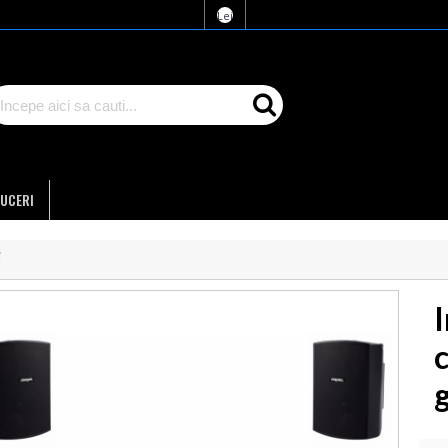
Lei
UCERI
i
I