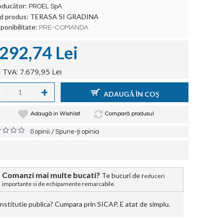
oducător:
PROEL SpA
d produs:
TERASA SI GRADINA
ponibilitate:
PRE-COMANDA
.292,74 Lei
 TVA: 7.679,95 Lei
+
ADAUGĂ ÎN COŞ
Adaugă in Wishlist
Compară produsul
/
0 opinii
Spune-ţi opinia
Comanzi mai multe bucati?
Te bucuri de r
educeri
importante si de echipamente remarcabile.
stitutie publica? Cumpara prin SICAP. E atat de simplu.