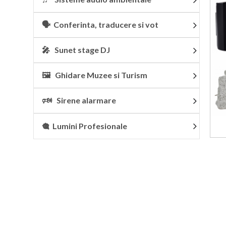
🗣 Conferinta, traducere si vot
🎤 Sunet stage DJ
🖼 Ghidare Muzee si Turism
🕬 Sirene alarmare
🎕 Lumini Profesionale