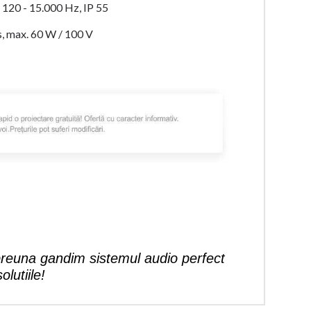
V, 120 - 15.000 Hz, IP 55
s, max. 60 W / 100 V
reuna gandim sistemul audio perfect
lutiile!