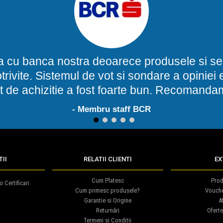
a cu banca nostra deoarece produsele si ser
potrivite. Sistemul de vot si sondare a opinie
t de achizitie a fost foarte bun. Recomand
- Membru staff BCR
1
2
3
4
5
II
RELATII CLIENTI
EX
Cum Platesc
Prod
i Certificari
Cum primesc produsele?
Vouch
Garantie si Origine
Af
Returnări
Oferte
Termeni si Conditii