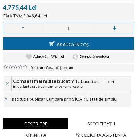
4.775,44 Lei
Fără TVA: 3.946,64 Lei
-
+
ADAUGĂ ÎN COŞ
Adaugă in Wishlist
Compară produsul
/
0 opinii
Spune-ţi opinia
Comanzi mai multe bucati?
Te bucuri de r
educeri
%
importante si de echipamente remarcabile.
⚑
Institutie publica? Cumpara prin SICAP. E atat de simplu.
DESCRIERE
SPECIFICAŢII
OPINII (0)
💡 SOLICITA ASISTENTA