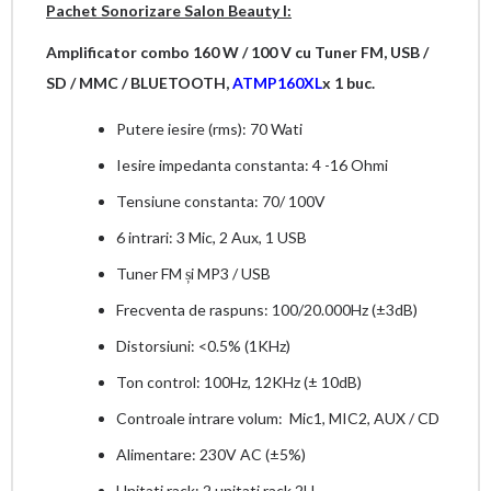
Pachet Sonorizare Salon Beauty I:
Amplificator combo 160 W / 100 V cu Tuner FM, USB /
SD / MMC / BLUETOOTH
,
ATMP160XL
x 1 buc.
Putere iesire (rms): 70 Wati
Iesire impedanta constanta: 4 -16 Ohmi
Tensiune constanta: 70/ 100V
6 intrari: 3 Mic, 2 Aux, 1 USB
Tuner FM și MP3 / USB
Frecventa de raspuns: 100/20.000Hz (±3dB)
Distorsiuni: <0.5% (1KHz)
Ton control: 100Hz, 12KHz (± 10dB)
Controale intrare volum: Mic1, MIC2, AUX / CD
Alimentare: 230V AC (±5%)
Unitati rack: 2 unitati rack 2U