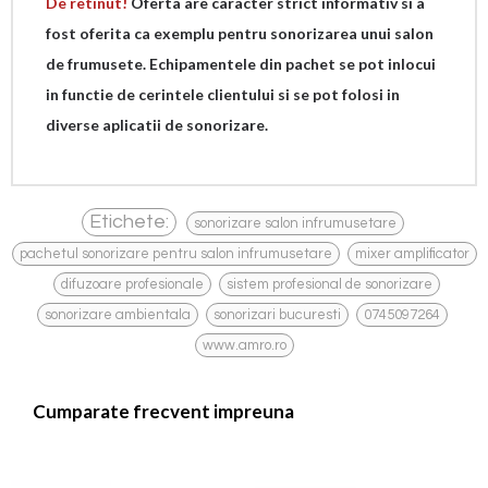
De retinut!
Oferta are caracter strict informativ si a
fost oferita ca exemplu pentru sonorizarea unui salon
de frumusete. Echipamentele din pachet se pot inlocui
in functie de cerintele clientului si se pot folosi in
diverse aplicatii de sonorizare.
,
Etichete:
sonorizare salon infrumusetare
,
pachetul sonorizare pentru salon infrumusetare
mixer amplificator
,
,
,
difuzoare profesionale
sistem profesional de sonorizare
,
,
,
sonorizare ambientala
sonorizari bucuresti
0745097264
www.amro.ro
Cumparate frecvent impreuna