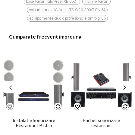
,
,
boxe tavan fals Proel XE 65CT
incinte tavan
,
coloane audio IC Audio TS-C 10-300/T EN 54
echipamente audio profesionale amro grup
Cumparate frecvent impreuna
Instalatie Sonorizare
Pachet sonorizare
Restaurant Bistro
restaurant