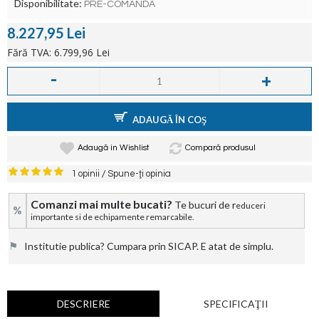
Disponibilitate:
PRE-COMANDA
8.227,95 Lei
Fără TVA: 6.799,96 Lei
-
+
ADAUGĂ ÎN COŞ
Adaugă in Wishlist
Compară produsul
/
1 opinii
Spune-ţi opinia
Comanzi mai multe bucati?
Te bucuri de r
educeri
%
importante si de echipamente remarcabile.
⚑
Institutie publica? Cumpara prin SICAP. E atat de simplu.
DESCRIERE
SPECIFICAŢII