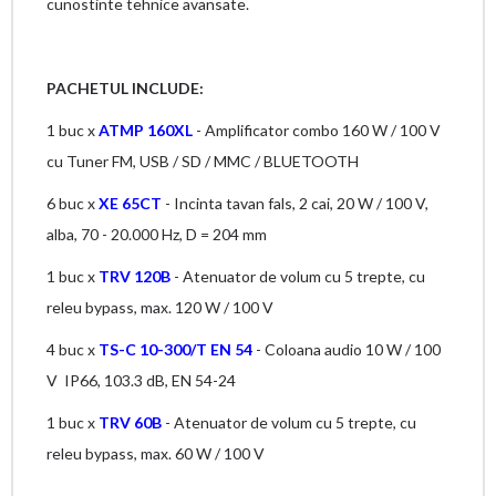
cunostinte tehnice avansate.
PACHETUL INCLUDE:
1 buc x
ATMP 160XL
- Amplificator combo 160 W / 100 V
cu Tuner FM, USB / SD / MMC / BLUETOOTH
6 buc x
XE 65CT
- Incinta tavan fals, 2 cai, 20 W / 100 V,
alba, 70 - 20.000 Hz, D = 204 mm
1 buc x
TRV 120B
- Atenuator de volum cu 5 trepte, cu
releu bypass, max. 120 W / 100 V
4 buc x
TS-C 10-300/T EN 54
- Coloana audio 10 W / 100
V IP66, 103.3 dB, EN 54-24
1 buc x
TRV 60B
- Atenuator de volum cu 5 trepte, cu
releu bypass, max. 60 W / 100 V