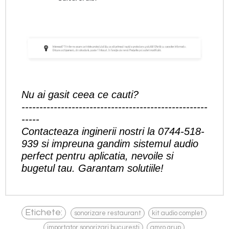
Nu ai gasit ceea ce cauti?
----------------------------------------------------
-----
Contacteaza inginerii nostri la
0744-518-
939
si impreuna gandim sistemul audio
perfect pentru aplicatia, nevoile si
bugetul tau. Garantam solutiile!
,
,
Etichete:
sonorizare restaurant
kit audio complet
,
,
importator sonorizari bucuresti
amro grup