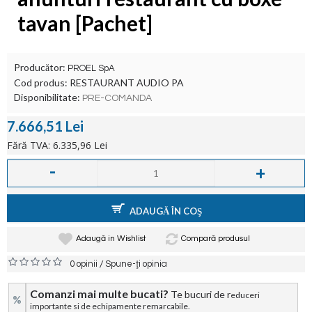
tavan [Pachet]
Producător:
PROEL SpA
Cod produs:
RESTAURANT AUDIO PA
Disponibilitate:
PRE-COMANDA
7.666,51 Lei
Fără TVA: 6.335,96 Lei
-
+
ADAUGĂ ÎN COŞ
Adaugă in Wishlist
Compară produsul
/
0 opinii
Spune-ţi opinia
Comanzi mai multe bucati?
Te bucuri de r
educeri
%
importante si de echipamente remarcabile.