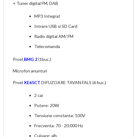
+ Tuner digital FM, DAB
MP3 Integrat
Intrare USB si SD Card
Radio digital AM/ FM
Telecomanda
Proel
BMG 2
(1buc.)
Microfon anunturi
Proel
XE65CT
DIFUZOARE TAVAN FALS (6 buc.)
2 cai
Putere: 20W
Tensiune constanta: 100V
Frecventa: 70 - 20.000 Hz
Culoare: alb.