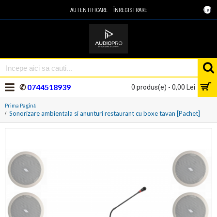
Lei
AUTENTIFICARE
ÎNREGISTRARE
✆
0744518939
0 produs(e) - 0,00 Lei
Prima Pagină
Sonorizare ambientala si anunturi restaurant cu boxe tavan [Pachet]