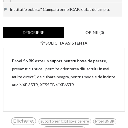
⚑
Institutie publica? Cumpara prin SICAP. E atat de simplu.
DESCRIERE
OPINII (0)
💡 SOLICITA ASISTENTA
Proel SNBK este un suport pentru boxe de perete,
prevazut cu nuca - permite orientarea difuzorului in mai
multe directii, de culoare neagra, pentru modele de incinte
audio XE 35TB, XE55TB si XE65TB.
,
,
Etichete:
suport orientabil boxe perete
Proel SNBK