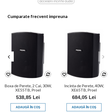
accesorii incinte audio
Cumparate frecvent impreuna
Boxa de Perete, 2 Cai, 30W,
Incinta de Perete, 40W,
XE55TB, Proel
XE65TB, Proel
538,85 Lei
684,05 Lei
ADAUGĂ ÎN COŞ
ADAUGĂ ÎN COŞ