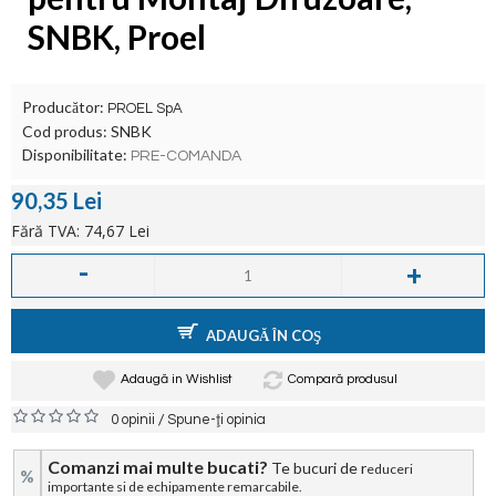
SNBK, Proel
Producător:
PROEL SpA
Cod produs:
SNBK
Disponibilitate:
PRE-COMANDA
90,35 Lei
Fără TVA: 74,67 Lei
-
+
ADAUGĂ ÎN COŞ
Adaugă in Wishlist
Compară produsul
/
0 opinii
Spune-ţi opinia
Comanzi mai multe bucati?
Te bucuri de r
educeri
%
importante si de echipamente remarcabile.