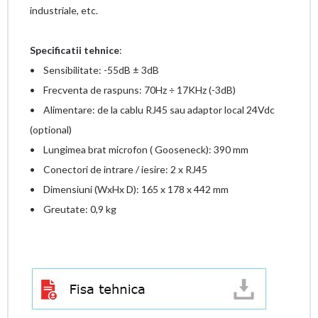
industriale, etc.
Specificatii tehnice
:
• Sensibilitate: -55dB ± 3dB
• Frecventa de raspuns: 70Hz ÷ 17KHz (-3dB)
• Alimentare: de la cablu RJ45 sau adaptor local 24Vdc
(optional)
• Lungimea brat microfon ( Gooseneck): 390 mm
• Conectori de intrare / iesire: 2 x RJ45
• Dimensiuni (WxHx D): 165 x 178 x 442 mm
• Greutate: 0,9 kg