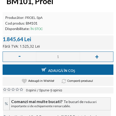
BM101, Proel
Producător:
PROEL SpA
Cod produs:
BM101
Disponibilitate:
ÎN STOC
1.845,64 Lei
Fără TVA: 1.525,32 Lei
-
+
ADAUGĂ ÎN COŞ
Adaugă in Wishlist
Compară produsul
/
0 opinii
Spune-ţi opinia
Comanzi mai multe bucati?
Te bucuri de r
educeri
%
importante si de echipamente remarcabile.