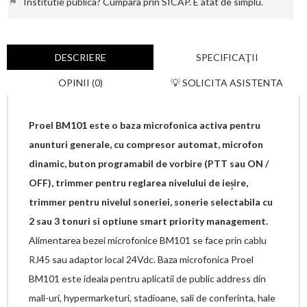
⚑
Institutie publica? Cumpara prin SICAP. E atat de simplu.
DESCRIERE
SPECIFICAŢII
OPINII (0)
💡 SOLICITA ASISTENTA
Proel BM101 este o baza microfonica activa pentru
anunturi generale, cu compresor automat, microfon
dinamic, buton programabil de vorbire (PTT sau ON /
OFF), trimmer pentru reglarea nivelului de ieșire,
trimmer pentru nivelul soneriei, sonerie selectabila cu
2 sau 3 tonuri si optiune smart priority management.
Alimentarea bezei microfonice BM101 se face prin cablu
RJ45 sau adaptor local 24Vdc. Baza microfonica Proel
BM101 este ideala pentru aplicatii de public address din
mall-uri, hypermarketuri, stadioane, sali de conferinta, hale