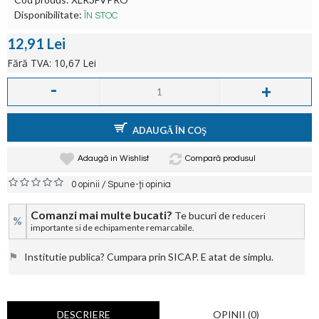
Disponibilitate:
ÎN STOC
12,91 Lei
Fără TVA: 10,67 Lei
-
+
ADAUGĂ ÎN COŞ
Adaugă in Wishlist
Compară produsul
/
0 opinii
Spune-ţi opinia
Comanzi mai multe bucati?
Te bucuri de r
educeri
%
importante si de echipamente remarcabile.
⚑
Institutie publica? Cumpara prin SICAP. E atat de simplu.
DESCRIERE
OPINII (0)