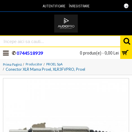
Lei
AUTENTIFICARE
ÎNREGISTRARE
✆
0744518939
0 produs(e) - 0,00 Lei
Producător
PROEL SpA
Prima Pagină
Conector XLR Mama Proel, XLR3FVPRO, Proel