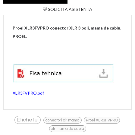
💡 SOLICITA ASISTENTA
Proel XLR3FVPRO conector XLR 3 poli, mama de cablu,
PROEL.
XLR3FVPRO.pdf
,
,
Etichete:
conectori xlr mama
Proel XLR3FVPRO
xlr mama de cablu