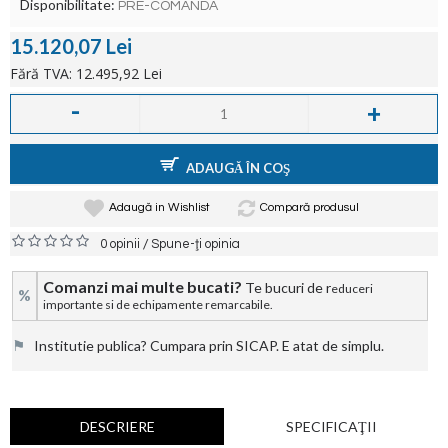
Disponibilitate:
PRE-COMANDA
15.120,07 Lei
Fără TVA: 12.495,92 Lei
-
+
ADAUGĂ ÎN COŞ
Adaugă in Wishlist
Compară produsul
/
0 opinii
Spune-ţi opinia
Comanzi mai multe bucati?
Te bucuri de r
educeri
%
importante si de echipamente remarcabile.
⚑
Institutie publica? Cumpara prin SICAP. E atat de simplu.
DESCRIERE
SPECIFICAŢII