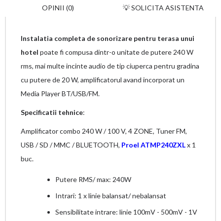
OPINII (0)
💡 SOLICITA ASISTENTA
Instalatia completa de sonorizare pentru terasa unui
hotel
poate fi compusa dintr-o unitate de putere 240 W
rms, mai multe incinte audio de tip ciuperca pentru gradina
cu putere de 20 W, amplificatorul avand incorporat un
Media Player BT/USB/FM.
Specificatii tehnice
:
Amplificator combo 240 W / 100 V, 4 ZONE, Tuner FM,
USB / SD / MMC / BLUETOOTH,
Proel ATMP240ZXL
x 1
buc.
Putere RMS/ max: 240W
Intrari: 1 x linie balansat/ nebalansat
Sensibilitate intrare: linie 100mV - 500mV - 1V