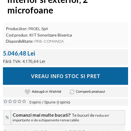
microfoane
Producător:
PROEL SpA
Cod produs:
KIT Sonorizare Biserica
Disponibilitate:
PRE-COMANDA
5.046,48 Lei
Fără TVA: 4.170,64 Lei
VREAU INFO STOC SI PRET
Adaugă in Wishlist
Compară produsul
/
0 opinii
Spune-ţi opinia
Comanzi mai multe bucati?
Te bucuri de r
educeri
%
importante si de echipamente remarcabile.