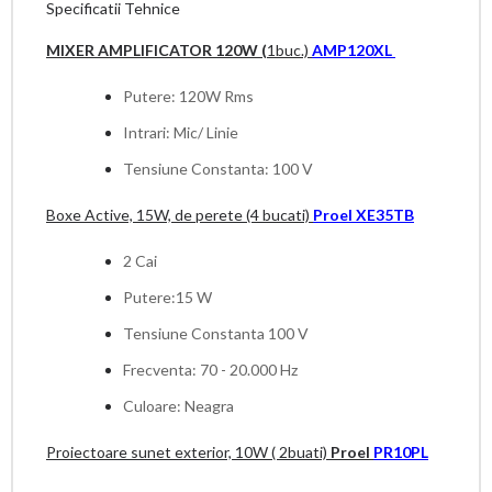
Specificatii Tehnice
MIXER AMPLIFICATOR 120W (
1buc.)
AMP120XL
Putere: 120W Rms
Intrari: Mic/ Linie
Tensiune Constanta: 100 V
Boxe Active, 15W, de perete (4 bucati)
Proel XE35TB
2 Cai
Putere:15 W
Tensiune Constanta 100 V
Frecventa: 70 - 20.000 Hz
Culoare: Neagra
Proiectoare sunet exterior, 10W ( 2buati)
Proel
PR10PL