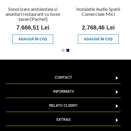
Sonorizare ambientala si
Instalatie Audio Spatii
anunturi restaurant cu boxe
Comerciale Mici
tavan [Pachet]
7.666,51 Lei
2.768,46 Lei
ADAUGĂ ÎN COŞ
ADAUGĂ ÎN COŞ
CONTACT
INFORMATII
RELATII CLIENTI
EXTRAS