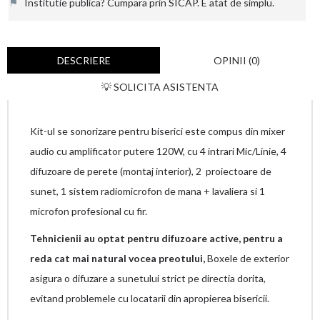
⚑
Institutie publica? Cumpara prin SICAP. E atat de simplu.
DESCRIERE
OPINII (0)
💡 SOLICITA ASISTENTA
Kit-ul se sonorizare pentru biserici este compus din mixer
audio cu amplificator putere 120W, cu 4 intrari Mic/Linie, 4
difuzoare de perete (montaj interior), 2 proiectoare de
sunet, 1 sistem radiomicrofon de mana + lavaliera si 1
microfon profesional cu fir.
Tehnicienii au optat pentru difuzoare active, pentru a
reda cat mai natural vocea preotului,
Boxele de exterior
asigura o difuzare a sunetului strict pe directia dorita,
evitand problemele cu locatarii din apropierea bisericii.