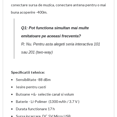
conectare sursa de muzica, conectare antena pentru o mai
buna acoperire -400m.
Q1
: Pot functiona simultan mai multe
emitatoare pe aceeasi frecventa?
R: Nu. Pentru asta alegeti seria interactiva 101
sau 201 (two-way)
Specificatii tehnice:
• Sensibilitate -88 dBm
• Iesire pentru casti
• Butoane +&- selectie canal si volum
• Baterie - Li-Polimer (1300 mAh / 3.7 V )
• Durata functionare 17 h
• Sursa incarcare DC 5V Micro USB