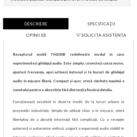
DESCRIERE
SPECIFICAŢII
OPINII (0)
💡 SOLICITA ASISTENTA
Receptorul mobil TM200R redefineste modul în care
experimentezi ghidajul audio. Este simplu: conectezi casca mono,
ajustezi frecvența, apoi activezi butonul și te bucuri de ghidajul
audio în mișcare liberă. Compact și ușor, oferă claritate maximă a
sunetului pentru o absorbtie fără distracții a fiecărui detaliu.
Funcționează excelent în diverse medii, de la tururi urbane la
prezentări industriale. Simplu de utilizat chiar și în mișcare, oferă
libertatea de a absorbi informații fără complicații. Cu o recepție
puternică și autonomie extinsă, asigură o experiență audio stabilă în