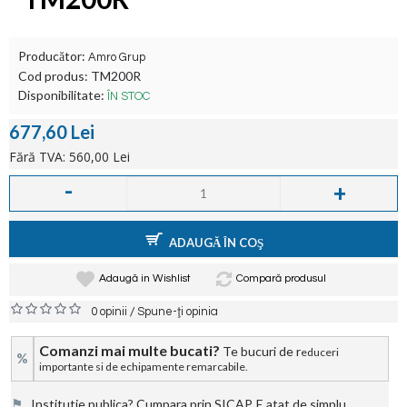
Producător:
Amro Grup
Cod produs:
TM200R
Disponibilitate:
ÎN STOC
677,60 Lei
Fără TVA: 560,00 Lei
-
+
ADAUGĂ ÎN COŞ
Adaugă in Wishlist
Compară produsul
/
0 opinii
Spune-ţi opinia
Comanzi mai multe bucati?
Te bucuri de r
educeri
%
importante si de echipamente remarcabile.
⚑
Institutie publica? Cumpara prin SICAP. E atat de simplu.