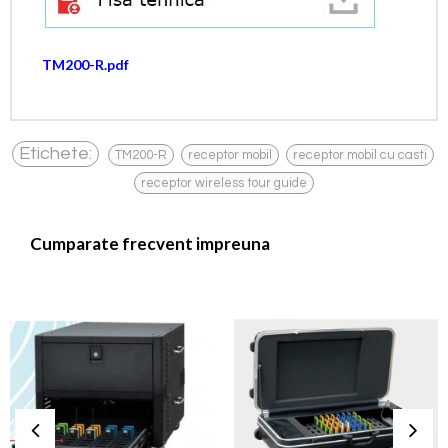
TM200-R.pdf
,
,
,
Etichete:
TM200-R
receptor mobil
receptor mobil cu casti
receptor wireless tour guide
Cumparate frecvent impreuna