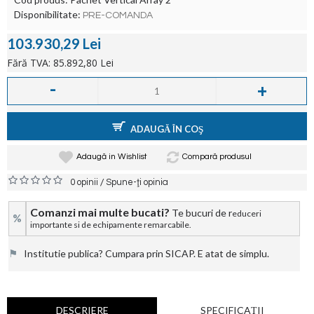
Disponibilitate:
PRE-COMANDA
103.930,29 Lei
Fără TVA: 85.892,80 Lei
-
+
ADAUGĂ ÎN COŞ
Adaugă in Wishlist
Compară produsul
/
0 opinii
Spune-ţi opinia
Comanzi mai multe bucati?
Te bucuri de r
educeri
%
importante si de echipamente remarcabile.
⚑
Institutie publica? Cumpara prin SICAP. E atat de simplu.
DESCRIERE
SPECIFICAŢII