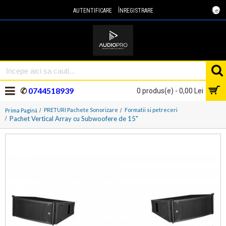
Lei
AUTENTIFICARE
ÎNREGISTRARE
✆
0744518939
0 produs(e) - 0,00 Lei
PRETURI Pachete Sonorizare
Formatii si petreceri
Prima Pagină
Pachet Vertical Array cu Subwoofere de 15"