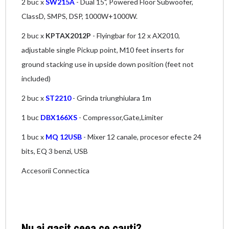
2 buc x
SW215A
- Dual 15", Powered Floor Subwoofer,
ClassD, SMPS, DSP, 1000W+1000W.
2 buc x
KPTAX2012P
- Flyingbar for 12 x AX2010,
adjustable single Pickup point, M10 feet inserts for
ground stacking use in upside down position (feet not
included)
2 buc x
ST2210
- Grinda triunghiulara 1m
1 buc
DBX166XS
- Compressor,Gate,Limiter
1 buc x
MQ 12USB
- Mixer 12 canale, procesor efecte 24
bits, EQ 3 benzi, USB
Accesorii Connectica
Nu ai gasit ceea ce cauti?