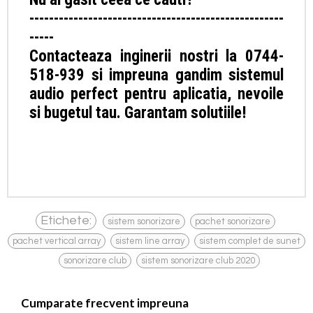
----------------------------------------------------
-----
Contacteaza inginerii nostri la 0744-
518-939 si impreuna gandim sistemul
audio perfect pentru aplicatia, nevoile
si bugetul tau. Garantam solutiile!
,
,
Etichete:
sistem sonorizare
pachet sonorizare
,
,
pachet vertical array
sistem line array
sistem complet de sunet
,
,
sonorizare club
sistem sonorizare club 2020
Cumparate frecvent impreuna