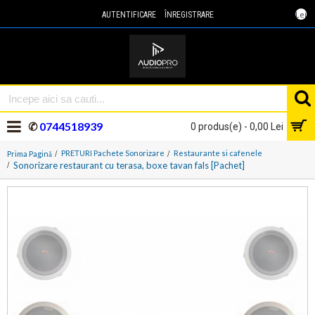
Lei
AUTENTIFICARE
ÎNREGISTRARE
✆
0744518939
0 produs(e) - 0,00 Lei
PRETURI Pachete Sonorizare
Restaurante si cafenele
Prima Pagină
Sonorizare restaurant cu terasa, boxe tavan fals [Pachet]