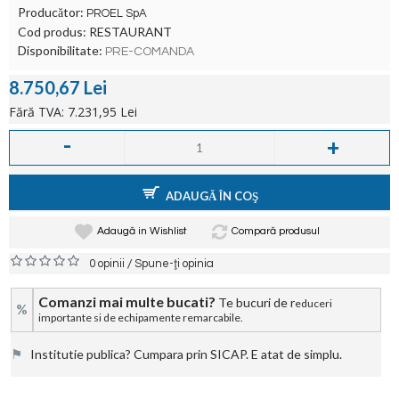
Producător:
PROEL SpA
Cod produs:
RESTAURANT
Disponibilitate:
PRE-COMANDA
8.750,67 Lei
Fără TVA: 7.231,95 Lei
-
+
ADAUGĂ ÎN COŞ
Adaugă in Wishlist
Compară produsul
/
0 opinii
Spune-ţi opinia
Comanzi mai multe bucati?
Te bucuri de r
educeri
%
importante si de echipamente remarcabile.
⚑
Institutie publica? Cumpara prin SICAP. E atat de simplu.