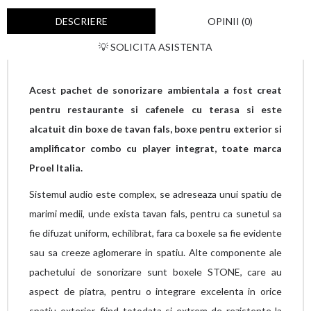
DESCRIERE
OPINII (0)
💡 SOLICITA ASISTENTA
Acest pachet de sonorizare ambientala a fost creat
pentru restaurante si cafenele cu terasa si este
alcatuit din boxe de tavan fals, boxe pentru exterior si
amplificator combo cu player integrat, toate marca
Proel Italia.
Sistemul audio este complex, se adreseaza unui spatiu de
marimi medii, unde exista tavan fals, pentru ca sunetul sa
fie difuzat uniform, echilibrat, fara ca boxele sa fie evidente
sau sa creeze aglomerare in spatiu. Alte componente ale
pachetului de sonorizare sunt boxele STONE, care au
aspect de piatra, pentru o integrare excelenta in orice
spatiu exterior, fiind totodata si extrem de rezistente la