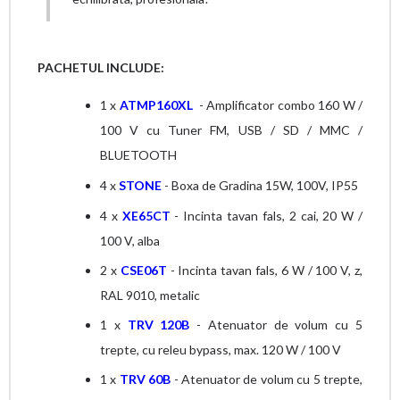
PACHETUL INCLUDE:
1 x
ATMP160XL
- Amplificator combo 160 W /
100 V cu Tuner FM, USB / SD / MMC /
BLUETOOTH
4 x
STONE
- Boxa de Gradina 15W, 100V,
IP55
4 x
XE65CT
- Incinta tavan fals, 2 cai, 20 W /
100 V, alba
2 x
CSE06T
- Incinta tavan fals, 6 W / 100 V, z,
RAL 9010, metalic
1 x
TRV 120B
- Atenuator de volum cu 5
trepte, cu releu bypass, max. 120 W / 100 V
1 x
TRV 60B
- Atenuator de volum cu 5 trepte,