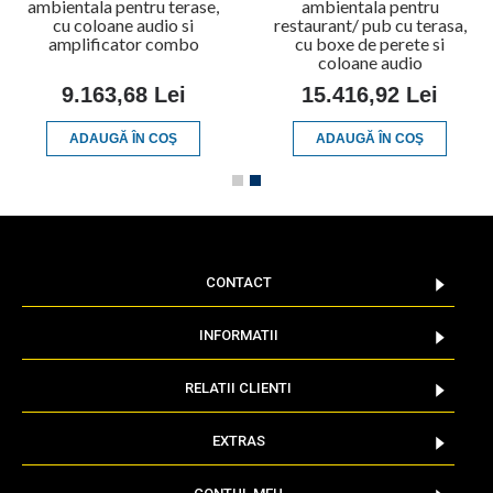
ambientala pentru terase,
ambientala pentru
cu coloane audio si
restaurant/ pub cu terasa,
amplificator combo
cu boxe de perete si
coloane audio
9.163,68 Lei
15.416,92 Lei
ADAUGĂ ÎN COŞ
ADAUGĂ ÎN COŞ
CONTACT
INFORMATII
RELATII CLIENTI
EXTRAS